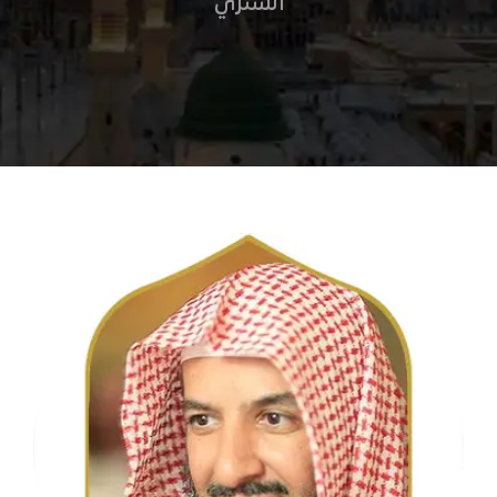
الشثري